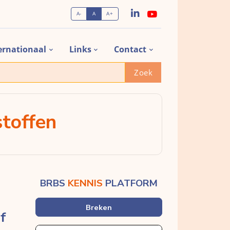
A-
A
A+
ernationaal
Links
Contact
Zoek
stoffen
BRBS
KENNIS
PLATFORM
Breken
f