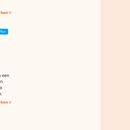
erken
ffen
n een
an
o
k.
erken