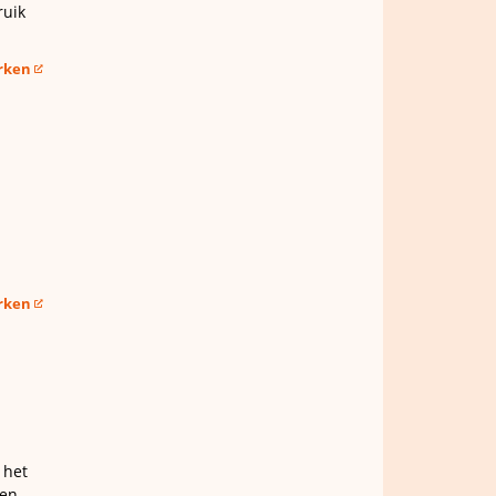
ruik
erken
erken
 het
een