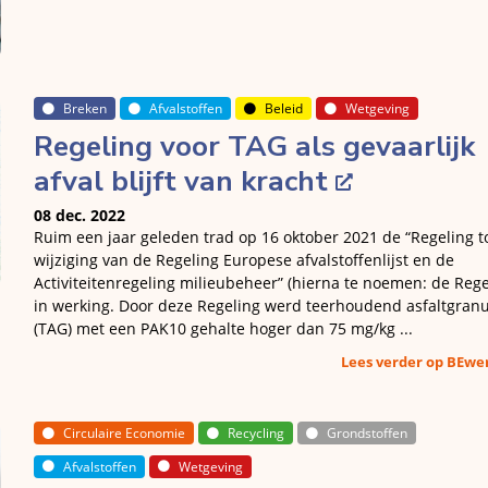
Breken
Afvalstoffen
Beleid
Wetgeving
Regeling voor TAG als gevaarlijk
afval blijft van kracht
08 dec. 2022
Ruim een jaar geleden trad op 16 oktober 2021 de “Regeling t
wijziging van de Regeling Europese afvalstoffenlijst en de
Activiteitenregeling milieubeheer” (hierna te noemen: de Rege
in werking. Door deze Regeling werd teerhoudend asfaltgranu
(TAG) met een PAK10 gehalte hoger dan 75 mg/kg ...
Lees verder op BEw
Circulaire Economie
Recycling
Grondstoffen
Afvalstoffen
Wetgeving