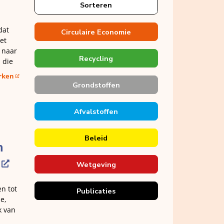
Sorteren
dat
Circulaire Economie
et
 naar
Recycling
 die
erken
Grondstoffen
Afvalstoffen
Beleid
n
Wetgeving
n tot
Publicaties
e,
k van