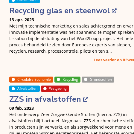
Recycling glas en steenwol
13 apr. 2023
Met mijn technische marketing en sales achtergrond en ervar
innovatie implementatie was het spannend te mogen spreken
Lissabon bij de afsluiting van het Wool2Loop project. Het hele
proces behandeld te zien door Europese experts van slopen,
recyclen, research, procescontrole, pilots en ten s...
Lees verder op BEw
Circulaire Economie
Recycling
Grondstoffen
Afvalstoffen
Wetgeving
ZZS in afvalstoffen
09 feb. 2023
Het onderwerp Zeer Zorgwekkende Stoffen (hierna: ZZS) in
afvalstoffen blijft actueel. Nogmaals, ZZS zijn chemische stoff
in producten zijn verwerkt, en als zorgwekkend voor mens en
milieu moeten worden gecategoriseerd. Het bekendste voorb