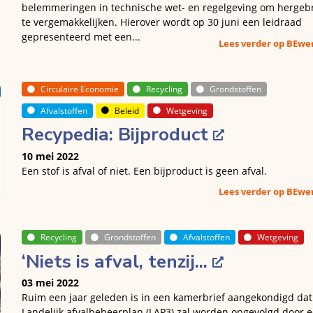
belemmeringen in technische wet- en regelgeving om hergeb
te vergemakkelijken. Hierover wordt op 30 juni een leidraad
gepresenteerd met een...
Lees verder op BEw
Circulaire Economie
Recycling
Grondstoffen
Afvalstoffen
Beleid
Wetgeving
Recypedia: Bijproduct
10 mei 2022
Een stof is afval of niet. Een bijproduct is geen afval.
Lees verder op BEw
Recycling
Grondstoffen
Afvalstoffen
Wetgeving
‘Niets is afval, tenzij...
03 mei 2022
Ruim een jaar geleden is in een kamerbrief aangekondigd dat
Landelijk afvalbeheerplan (LAP3) zal worden opgevolgd door 