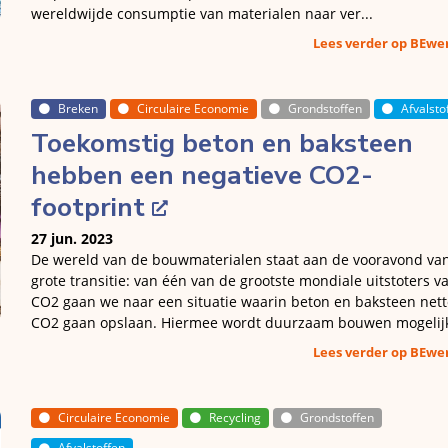
wereldwijde consumptie van materialen naar ver...
Lees verder op BEw
Breken
Circulaire Economie
Grondstoffen
Afvalsto
Toekomstig beton en baksteen
hebben een negatieve CO2-
footprint
27 jun. 2023
De wereld van de bouwmaterialen staat aan de vooravond va
grote transitie: van één van de grootste mondiale uitstoters v
CO2 gaan we naar een situatie waarin beton en baksteen nett
CO2 gaan opslaan. Hiermee wordt duurzaam bouwen mogelij
Lees verder op BEw
Circulaire Economie
Recycling
Grondstoffen
Afvalstoffen