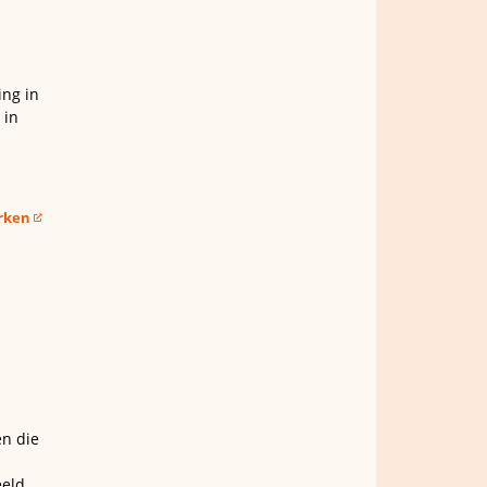
ing in
 in
erken
en die
eeld