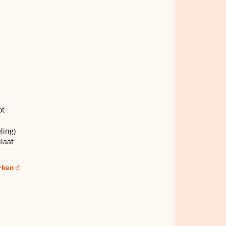
ot
ling)
laat
erken