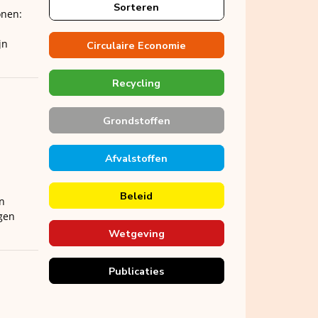
Sorteren
onen:
jn
Circulaire Economie
Recycling
Grondstoffen
Afvalstoffen
Beleid
n
agen
Wetgeving
Publicaties