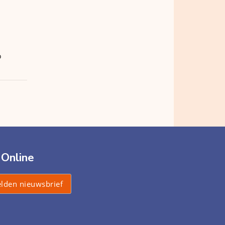
o
 Online