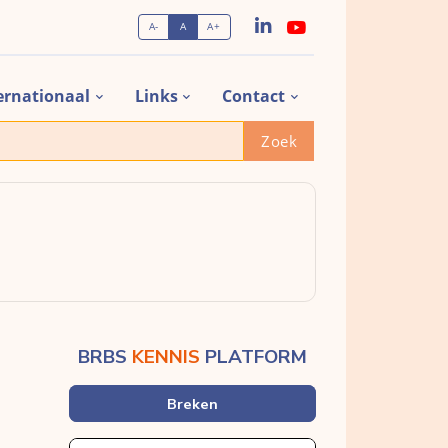
A-
A
A+
ernationaal
Links
Contact
Zoek
BRBS
KENNIS
PLATFORM
Breken