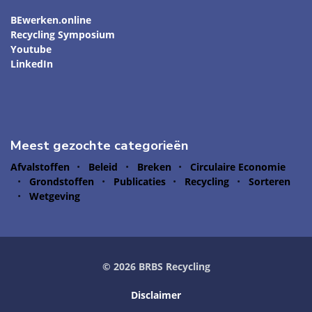
BEwerken.online
Recycling Symposium
Youtube
LinkedIn
Meest gezochte categorieën
Afvalstoffen
Beleid
Breken
Circulaire Economie
Grondstoffen
Publicaties
Recycling
Sorteren
Wetgeving
© 2026 BRBS Recycling
Disclaimer