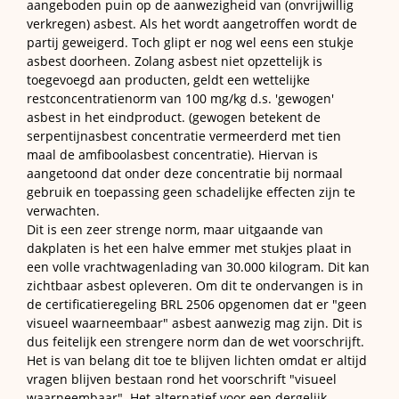
aangeboden puin op de aanwezigheid van (onvrijwillig
verkregen) asbest. Als het wordt aangetroffen wordt de
partij geweigerd. Toch glipt er nog wel eens een stukje
asbest doorheen. Zolang asbest niet opzettelijk is
toegevoegd aan producten, geldt een wettelijke
restconcentratienorm van 100 mg/kg d.s. 'gewogen'
asbest in het eindproduct. (gewogen betekent de
serpentijnasbest concentratie vermeerderd met tien
maal de amfiboolasbest concentratie). Hiervan is
aangetoond dat onder deze concentratie bij normaal
gebruik en toepassing geen schadelijke effecten zijn te
verwachten.
Dit is een zeer strenge norm, maar uitgaande van
dakplaten is het een halve emmer met stukjes plaat in
een volle vrachtwagenlading van 30.000 kilogram. Dit kan
zichtbaar asbest opleveren. Om dit te ondervangen is in
de certificatieregeling BRL 2506 opgenomen dat er "geen
visueel waarneembaar" asbest aanwezig mag zijn. Dit is
dus feitelijk een strengere norm dan de wet voorschrijft.
Het is van belang dit toe te blijven lichten omdat er altijd
vragen blijven bestaan rond het voorschrift "visueel
waarneembaar". Het alternatief voor een dergelijk