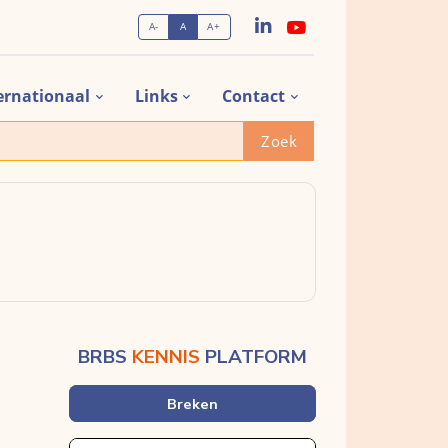
A-
A
A+
ernationaal
Links
Contact
Zoek
BRBS
KENNIS
PLATFORM
Breken