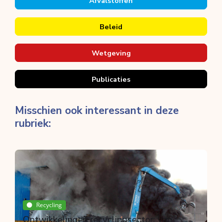
Afvalstoffen
Beleid
Wetgeving
Publicaties
Misschien ook interessant in deze
rubriek:
Breken
Bouwproductenverordening en CE
markering
Door Peter Broere
15 jul. 2026
Recycling
Ontwikkelingen recyclingsector: van