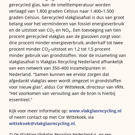
gerecycled glas, kan de smelttemperatuur worden
verlaagd van 1.800 graden Celsius naar 1.400–1.500
graden Celsius. Gerecycled vlakglasafval is dus van groot
belang voor het verminderen van fossiel energieverbruik
en de uitstoot van CO
en NO
. Een toevoeging van tien
2
x
procent gerecycled vlakglas aan de glasoven zorgt voor:
drie procent minder energieverbruik, anderhalf tot twee
procent minder CO
-uitstoot en 1,2 tot 1,5 procent
2
minder gebruik van grondstoffen. Voor de inzameling van
vlakglasafval is Vlakglas Recycling Nederland afhankelijk
van een netwerk van 350–400 inzamelpunten in
Nederland. “Samen kunnen we ervoor zorgen dat
afgedankt vlakglas weer wordt omgezet in grondstoffen
voor nieuw glas”, aldus Cor Wittekeok, directeur van VRN.
“Het voorkomen van vervuiling aan de bron is hierbij
essentieel.”
Kijk voor meer informatie op:
www.vlakglasrecycling.nl
of neem contact op met Cor Wittekoek, via
wittekoek@vlakglasrecycling.nl
.
*) De Stichting Vlakglas Recycling Nederland is, na een