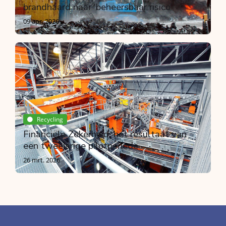
brandhaard naar ‘beheersbaar risico’
09 apr. 2026
Recycling
Financiële Zekerheid, het resultaat van
een tweejarige pilotperiode
26 mrt. 2026