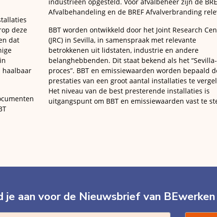
industrieën opgesteld. Voor afvalbeheer zijn de BR
Afvalbehandeling en de BREF Afvalverbranding rele
tallaties
rop deze
BBT worden ontwikkeld door het Joint Research Cen
en dat
(JRC) in Sevilla, in samenspraak met relevante
nige
betrokkenen uit lidstaten, industrie en andere
in
belanghebbenden. Dit staat bekend als het “Sevilla-
 haalbaar
proces”. BBT en emissiewaarden worden bepaald d
prestaties van een groot aantal installaties te vergel
Het niveau van de best presterende installaties is
documenten
uitgangspunt om BBT en emissiewaarden vast te ste
BT
 je aan voor de Nieuwsbrief van BEwerken