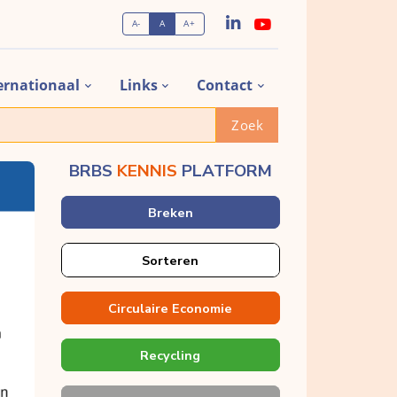
A-
A
A+
ernationaal
Links
Contact
Zoek
BRBS
KENNIS
PLATFORM
Breken
Sorteren
Circulaire Economie
Recycling