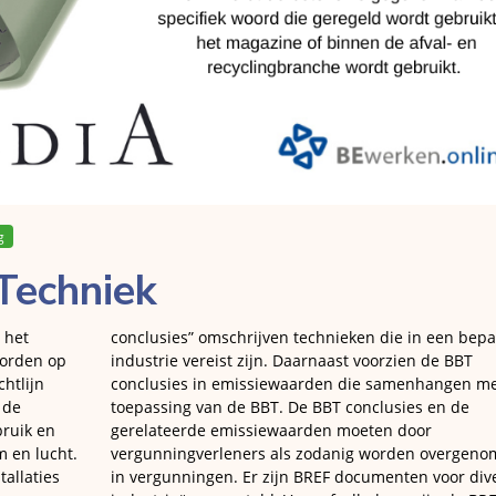
g
Techniek
 het
conclusies” omschrijven technieken die in een bep
worden op
industrie vereist zijn. Daarnaast voorzien de BBT
htlijn
conclusies in emissiewaarden die samenhangen me
t de
toepassing van de BBT. De BBT conclusies en de
ruik en
gerelateerde emissiewaarden moeten door
m en lucht.
vergunningverleners als zodanig worden overgen
tallaties
in vergunningen. Er zijn BREF documenten voor div