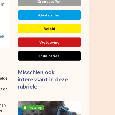
Grondstoffen
Afvalstoffen
Beleid
Wetgeving
Publicaties
Misschien ook
interessant in deze
aalde
rubriek:
t de
Breken
omen
Recycling
Bouwproductenverordeni
erse