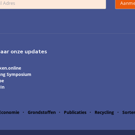
naar onze updates
ken.online
ling Symposium
be
In
 Economie
Grondstoffen
Publicaties
Recycling
Sorte