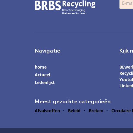
Navigatie
Kijk 
home
BEwer
Recyc
Actueel
Youtu
Ledenlijst
Linked
Meest gezochte categorieën
Afvalstoffen
Beleid
Breken
Circulaire