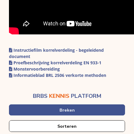
Instructiefilm korrelverdeling - begeleidend
document
Proefbeschrijving korrelverdeling EN 933-1
Monstervoorbereiding
Informatieblad BRL 2506 verkorte methoden
BRBS
KENNIS
PLATFORM
Breken
Sorteren