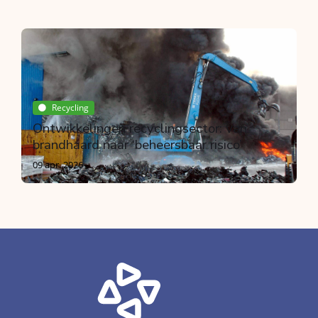
Breken
Bouwproductenverordening en CE
markering
Door Peter Broere
15 jul. 2026
Recycling
Ontwikkelingen recyclingsector: van
brandhaard naar ‘beheersbaar risico’
09 apr. 2026